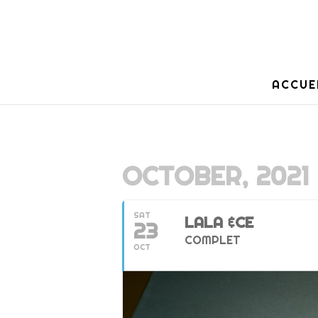
ACCUE
OCTOBER, 2021
SAT
LALA &CE
23
COMPLET
OCT