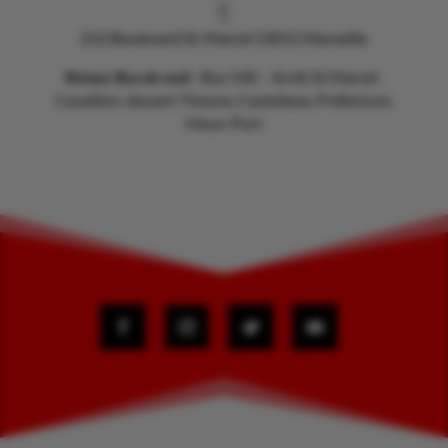
👇
212 Boulevard St-Marcel 13011 Marseille
Retour Bus de nuit
: Bus 540 – Arrêt St Marcel-
Cavaillon, dessert Timone, Castellane, Préfecture,
Vieux-Port