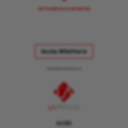
AFFICHER PLUS DE DATES
Accès Billetterie
*ADHESION ANNUELLE 2€
ACCÈS