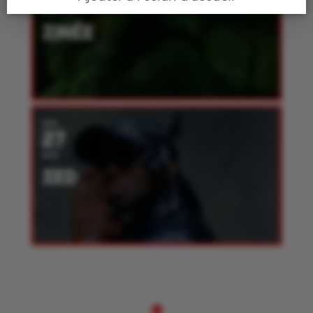
NOV
ZINÉE
VEN
27
NOV
ZED