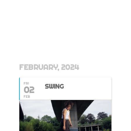
FEBRUARY, 2024
FRI
SWING
02
FEB