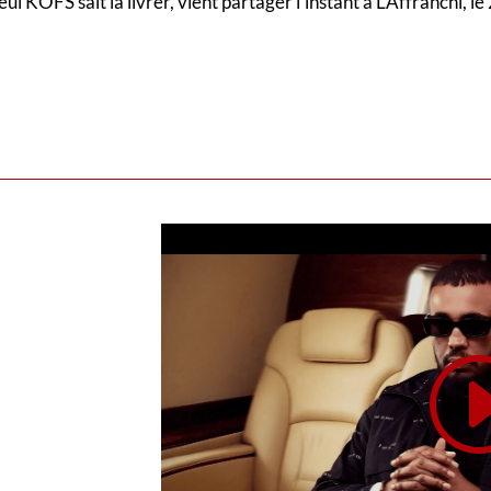
 KOFS sait la livrer, vient partager l’instant à L’Affranchi, 